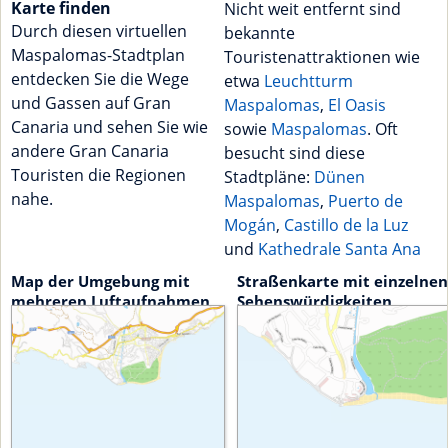
Karte finden
Nicht weit entfernt sind
Durch diesen virtuellen
bekannte
Maspalomas-Stadtplan
Touristenattraktionen wie
entdecken Sie die Wege
etwa
Leuchtturm
und Gassen auf Gran
Maspalomas
,
El Oasis
Canaria und sehen Sie wie
sowie
Maspalomas
. Oft
andere Gran Canaria
besucht sind diese
Touristen die Regionen
Stadtpläne:
Dünen
nahe.
Maspalomas
,
Puerto de
Mogán
,
Castillo de la Luz
und
Kathedrale Santa Ana
Map der Umgebung mit
Straßenkarte mit einzelnen
mehreren Luftaufnahmen
Sehenswürdigkeiten