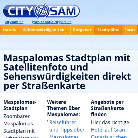
citysam
.de
gran-canaria
.citysam.de
Hotels
Sehenswürdigkeiten
Ratgeber
Stadtpläne
Fotos
Maspalomas Stadtplan mit
Satellitenfoto und
Sehenswürdigkeiten direkt
per Straßenkarte
Maspalomas-
Weitere
Angebote per
Stadtplan
Themen über
Straßenkarte
Maspalomas:
finden
Zoombarer
Reiseführer
Hier das richtige
Maspalomas
und Tipps über
Hotel auf Gran
Stadtplan mit
Maspalomas
Canaria suchen
.