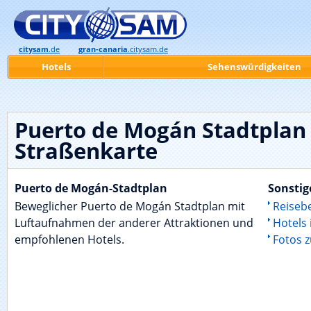
citysam
.de
gran-canaria
.citysam.de
Hotels
Sehenswürdigkeiten
Puerto de Mogán Stadtplan 
Straßenkarte
Puerto de Mogán-Stadtplan
Sonstig
Beweglicher Puerto de Mogán Stadtplan mit
Reiseb
Luftaufnahmen der anderer Attraktionen und
Hotels
empfohlenen Hotels.
Fotos 