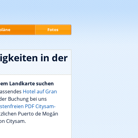
pläne
Fotos
gkeiten in der
dem Landkarte suchen
 passendes
Hotel auf Gran
 der Buchung bei uns
stenfreien PDF Citysam-
tzlichen Puerto de Mogán
on Citysam.