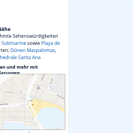
 Nähe
ühmte Sehenswürdigkeiten
w Submarine
sowie
Playa de
rten:
Dünen Maspalomas
,
hedrale Santa Ana
lan und mehr mit
ßerungen