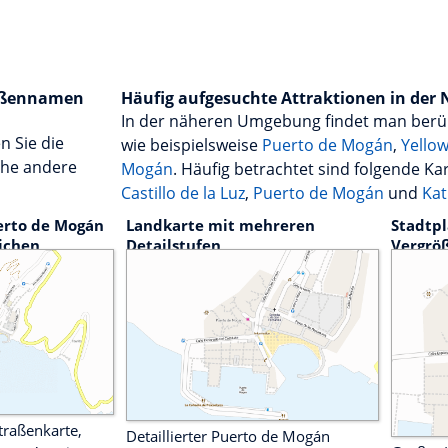
raßennamen
Häufig aufgesuchte Attraktionen in der
In der näheren Umgebung findet man ber
n Sie die
wie beispielsweise
Puerto de Mogán
,
Yello
che andere
Mogán
. Häufig betrachtet sind folgende Ka
Castillo de la Luz
,
Puerto de Mogán
und
Kat
erto de Mogán
Landkarte mit mehreren
Stadtp
ichen
Detailstufen
Vergrö
traßenkarte,
Detaillierter Puerto de Mogán