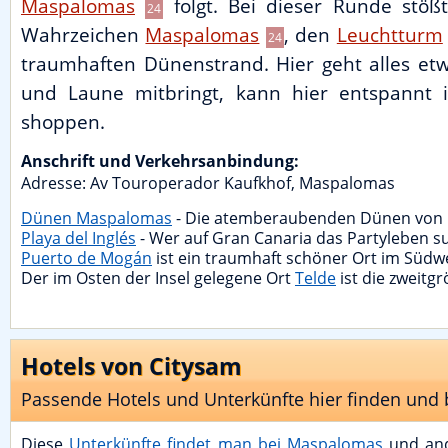
Maspalomas
folgt. Bei dieser Runde stö
24
Wahrzeichen
Maspalomas
, den
Leuchtturm
24
traumhaften Dünenstrand. Hier geht alles et
und Laune mitbringt, kann hier entspannt 
shoppen.
Anschrift und Verkehrsanbindung:
Adresse:
Av Touroperador Kaufkhof
,
Maspalomas
Dünen Maspalomas
- Die atemberaubenden Dünen von M
Playa del Inglés
- Wer auf Gran Canaria das Partyleben suc
Puerto de Mogán
ist ein traumhaft schöner Ort im Südw
Der im Osten der Insel gelegene Ort
Telde
ist die zweitgr
Hotels von Citysam
Passende Hotels und Unterkünfte hier finden und
Diese
Unterkünfte findet man bei Maspalomas
und ande