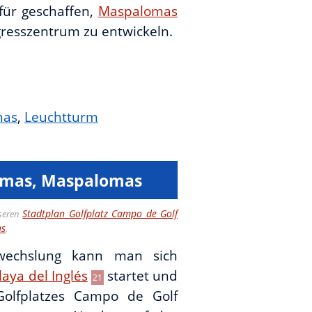
für geschaffen,
Maspalomas
resszentrum zu entwickeln.
mas
,
Leuchtturm
omas, Maspalomas
Stadtplan Golfplatz Campo de Golf
seren
as
.
echslung kann man sich
laya del Inglés
startet und
21
olfplatzes Campo de Golf