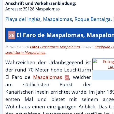
Anschrift und Verkehrsanbindung:
Adresse:
35128
Maspalomas
Playa del Inglés
,
Maspalomas
,
Roque Bentaiga
,
El Faro de Maspalomas, Maspalo
26
Fotos
Leuchtturm Maspalomas
Stadtplan 
Nutzen Sie auch
, unseren
Leuchtturm Maspalomas
.
Wahrzeichen der Urlaubsgegend ist
der rund 70 Meter hohe Leuchtturm
El Faro de
Maspalomas
, welcher
24
am südlichsten Punkt der
Kanarischen Inseln errichtet wurde. Im Jahr 18
ersten Mal und bietet mit seinem angeb
Wohnhaus einen einzigartigen Anblick. Das G
des gewaltigen Leuchtturms und verfügt im 