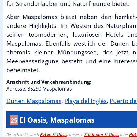
für Strandurlauber und Naturfreunde bietet.
Aber Maspalomas bietet neben den herrlic
andere Highlights. Im Westen des Naturphä
seinen topmodernen, luxuriösen Hotels 
Maspalomas. Ebenfalls westlich der Dünen be
ehemals kleiner Mündungssee, der jetzt n
Meerwasserlagune besteht und eine interessa
beheimatet.
Anschrift und Verkehrsanbindung:
Adresse:
35290
Maspalomas
Dünen Maspalomas
,
Playa del Inglés
,
Puerto d
El Oasis, Maspalomas
25
Fotos
El Oasis
Stadtplan El Oasis
Hot
Besuchen Sie auch
, unseren
oder