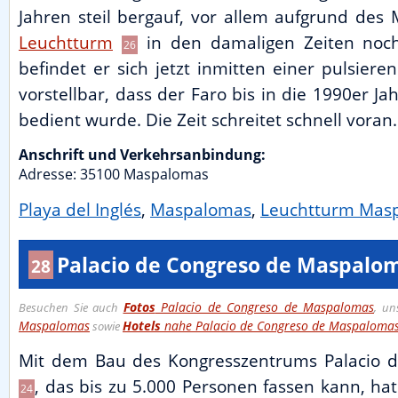
Jahren steil bergauf, vor allem aufgrund des
Leuchtturm
in den damaligen Zeiten noch
26
befindet er sich jetzt inmitten einer pulsier
vorstellbar, dass der Faro bis in die 1990er J
bedient wurde. Die Zeit schreitet schnell voran.
Anschrift und Verkehrsanbindung:
Adresse:
35100
Maspalomas
Playa del Inglés
,
Maspalomas
,
Leuchtturm Mas
Palacio de Congreso de Maspalo
28
Fotos
Palacio de Congreso de Maspalomas
Besuchen Sie auch
, u
Maspalomas
Hotels
nahe Palacio de Congreso de Maspaloma
sowie
Mit dem Bau des Kongresszentrums Palacio 
, das bis zu 5.000 Personen fassen kann, h
24