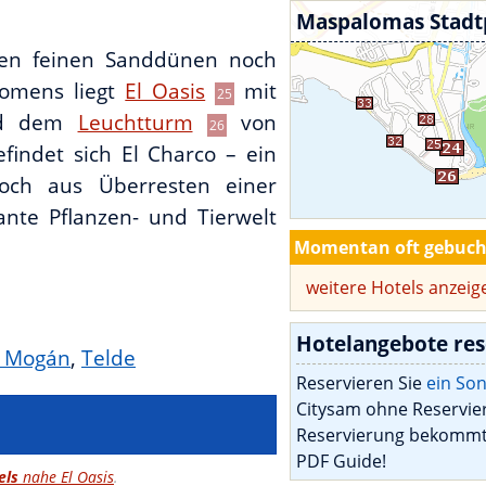
Maspalomas Stadt
hen feinen Sanddünen noch
nomens liegt
El Oasis
mit
25
und dem
Leuchtturm
von
26
findet sich El Charco – ein
och aus Überresten einer
nte Pflanzen- und Tierwelt
Momentan oft gebuch
weitere Hotels anzeig
Hotelangebote res
e Mogán
,
Telde
Reservieren Sie
ein So
Citysam ohne Reservier
Reservierung bekommt
PDF Guide!
els
nahe El Oasis
.