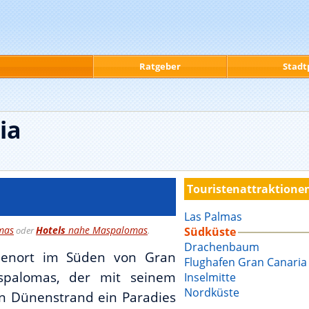
Ratgeber
Stadt
ia
Touristenattraktione
Las Palmas
mas
Hotels
nahe Maspalomas
oder
.
Südküste
Drachenbaum
rienort im Süden von Gran
Flughafen Gran Canaria
spalomas, der mit seinem
Inselmitte
Nordküste
n Dünenstrand ein Paradies