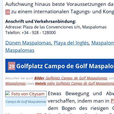
Aufschwung hinaus beste Voraussetzungen da
zu einem internationalen Tagungs- und Kong
24
Anschrift und Verkehrsanbindung:
Adresse:
Plaza de las Convenciones s/n
,
Maspalomas
Telefon: +34 - 928 - 128000
Dünen Maspalomas
,
Playa del Inglés
,
Maspalo
Maspalomas
Golfplatz Campo de Golf Maspal
29
Bilder
Golfplatz Campo de Golf Maspalomas
Besuchen Sie auch
, un
Maspalomas
Hotels
nähe Golfplatz Campo de Golf Maspalom
sowie
Etwas Bewegung und Abw
verschaffen, indem man in
P
Campo de Golf Maspalomas
dem Bogen des riesigen G