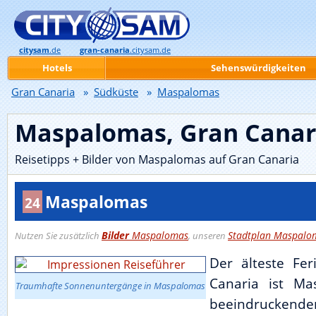
citysam
.de
gran-canaria
.citysam.de
Hotels
Sehenswürdigkeiten
Gran Canaria
»
Südküste
»
Maspalomas
Maspalomas, Gran Canar
Reisetipps + Bilder von Maspalomas auf Gran Canaria
Maspalomas
24
Bilder
Maspalomas
Stadtplan Maspalo
Nutzen Sie zusätzlich
, unseren
Der älteste Fe
Canaria ist Ma
Traumhafte Sonnenuntergänge in Maspalomas
beeindruckende