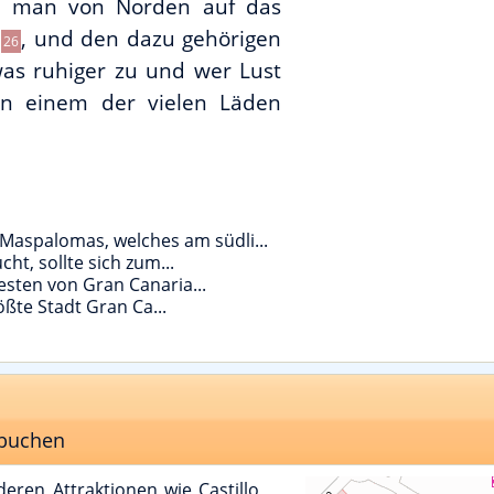
ßt man von Norden auf das
, und den dazu gehörigen
26
was ruhiger zu und wer Lust
in einem der vielen Läden
aspalomas, welches am südli...
ht, sollte sich zum...
esten von Gran Canaria...
ößte Stadt Gran Ca...
 buchen
ren Attraktionen wie Castillo