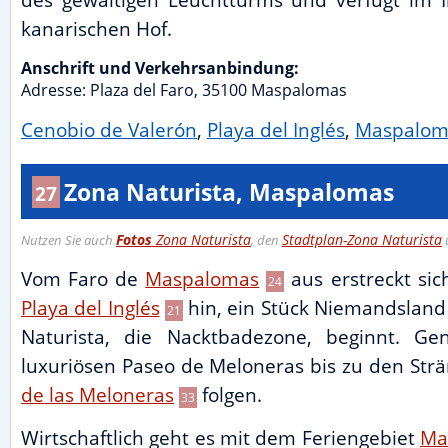
kanarischen Hof.
Anschrift und Verkehrsanbindung:
Adresse:
Plaza del Faro
,
35100
Maspalomas
Cenobio de Valerón
,
Playa del Inglés
,
Maspalom
Zona Naturista, Maspalomas
27
Fotos
Zona Naturista
Stadtplan-Zona Naturista
Nutzen Sie auch
, den
Vom Faro de
Maspalomas
aus erstreckt sic
24
Playa del Inglés
hin, ein Stück Niemandsland
21
Naturista, die Nacktbadezone, beginnt.
luxuriösen Paseo de Meloneras bis zu den St
de las Meloneras
folgen.
33
Wirtschaftlich geht es mit dem Feriengebiet
Ma