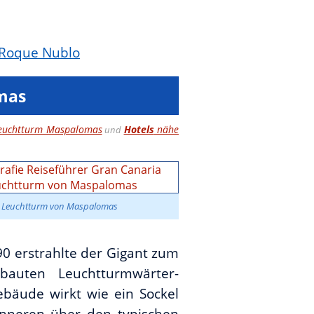
Roque Nublo
mas
Leuchtturm Maspalomas
Hotels
nähe
und
Leuchtturm von Maspalomas
90 erstrahlte der Gigant zum
auten Leuchtturmwärter-
ebäude wirkt wie ein Sockel
Inneren über den typischen