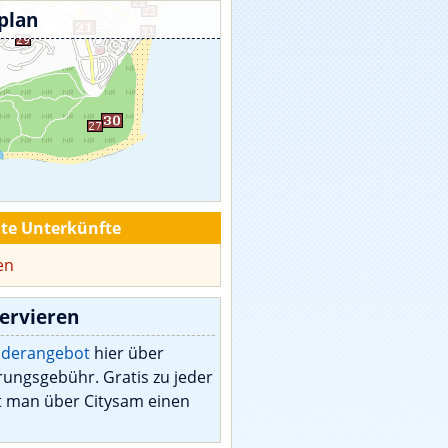
plan
te Unterkünfte
en
ervieren
nderangebot
hier über
ungsgebühr. Gratis zu jeder
 man über Citysam einen