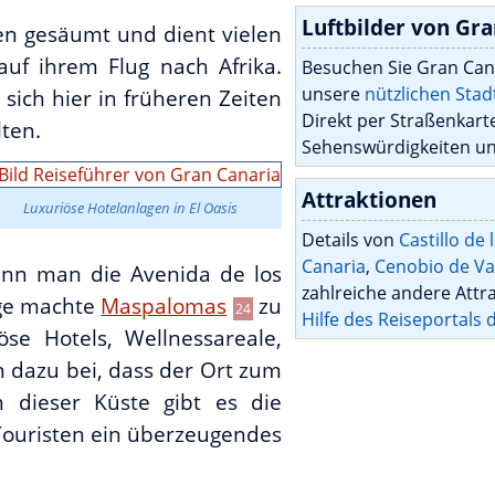
Luftbilder von Gra
n gesäumt und dient vielen
auf ihrem Flug nach Afrika.
Besuchen Sie Gran Can
unsere
nützlichen Stad
ich hier in früheren Zeiten
Direkt per Straßenkarte
ten.
Sehenswürdigkeiten un
Attraktionen
Luxuriöse Hotelanlagen in El Oasis
Details von
Castillo de 
Canaria
,
Cenobio de Va
enn man die Avenida de los
zahlreiche andere Attr
Lage machte
Maspalomas
zu
24
Hilfe des Reiseportals 
öse Hotels, Wellnessareale,
 dazu bei, dass der Ort zum
An dieser Küste gibt es die
Touristen ein überzeugendes