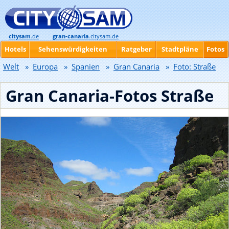
citysam
.de
gran-canaria
.citysam.de
Hotels
Sehenswürdigkeiten
Ratgeber
Stadtpläne
Fotos
Welt
»
Europa
»
Spanien
»
Gran Canaria
»
Foto: Straße
Gran Canaria-Fotos Straße