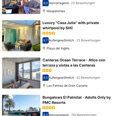
9,0
Hervorragend
·
23 Bewertungen
Bewertet mit 9,0
Maspalomas
Luxury "Casa Julia" with private
whirlpool by SHC
9,7
Außergewöhnlich
·
23 Bewertungen
Bewertet mit 9,7
Playa del Inglés
Canteras Ocean Terrace - Atico con
terraza y vistas a las Canteras
9,5
Außergewöhnlich
·
22 Bewertungen
Bewertet mit 9,5
Las Palmas de Gran Canaria
Bungalows El Palmital - Adults Only by
PMC Resorts
9,3
Hervorragend
·
762 Bewertungen