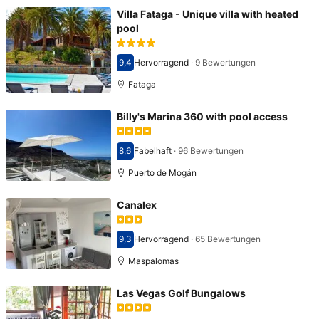
Villa Fataga - Unique villa with heated
pool
9,4
Hervorragend
·
9 Bewertungen
Bewertet mit 9,4
Fataga
Billy's Marina 360 with pool access
8,6
Fabelhaft
·
96 Bewertungen
Bewertet mit 8,6
Puerto de Mogán
Canalex
9,3
Hervorragend
·
65 Bewertungen
Bewertet mit 9,3
Maspalomas
Las Vegas Golf Bungalows