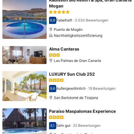
Mogan
8,8
Fabelhaft
·
3.530 Bewertungen
Bewertet mit 8,8
Puerto de Mogán
Nachhaltigkeitszertifizierung
Alma Canteras
Las Palmas de Gran Canaria
LUXURY Sun Club 252
9,6
Außergewöhnlich
·
19 Bewertungen
Bewertet mit 9,6
San Bartolomé de Tirajana
Paraíso Maspalomas Experience
8,1
Sehr gut
·
22 Bewertungen
Bewertet mit 8,1