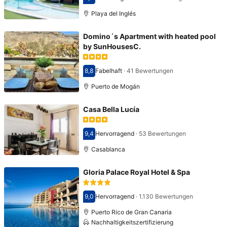
Bewertet mit 9,3
Playa del Inglés
Domino´s Apartment with heated pool
by SunHousesC.
8,8
Fabelhaft
·
41 Bewertungen
Bewertet mit 8,8
Puerto de Mogán
Casa Bella Lucía
9,4
Hervorragend
·
53 Bewertungen
Bewertet mit 9,4
Casablanca
Gloria Palace Royal Hotel & Spa
9,0
Hervorragend
·
1.130 Bewertungen
Bewertet mit 9,0
Puerto Rico de Gran Canaria
Nachhaltigkeitszertifizierung