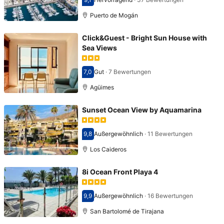
Bewertet mit 9,1
Puerto de Mogán
Click&Guest - Bright Sun House with
Sea Views
7,0
Gut
·
7 Bewertungen
Bewertet mit 7,0
Agüimes
Sunset Ocean View by Aquamarina
9,8
Außergewöhnlich
·
11 Bewertungen
Bewertet mit 9,8
Los Caideros
8i Ocean Front Playa 4
9,9
Außergewöhnlich
·
16 Bewertungen
Bewertet mit 9,9
San Bartolomé de Tirajana