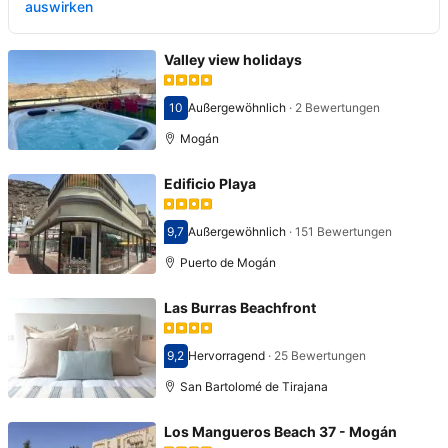
auswirken
Valley view holidays
10
Außergewöhnlich
·
2 Bewertungen
Bewertet mit 10
Mogán
Edificio Playa
9,7
Außergewöhnlich
·
151 Bewertungen
Bewertet mit 9,7
Puerto de Mogán
Las Burras Beachfront
9,2
Hervorragend
·
25 Bewertungen
Bewertet mit 9,2
San Bartolomé de Tirajana
Los Mangueros Beach 37 - Mogán