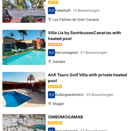
8,8
Fabelhaft
·
12 Bewertungen
Bewertet mit 8,8
Las Palmas de Gran Canaria
Villa Lía by SunHousesCanarias with
heated pool
9,0
Hervorragend
·
37 Bewertungen
Bewertet mit 9,0
Salobre
Anfi Tauro Golf Villa with private heated
pool
9,9
Außergewöhnlich
·
23 Bewertungen
Bewertet mit 9,9
Mogán
OMBÚMOGAMAR
9,1
Hervorragend
·
37 Bewertungen