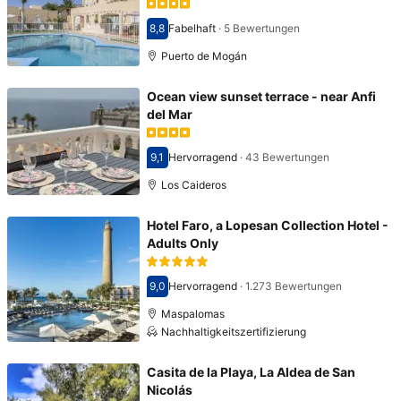
8,8
Fabelhaft
·
5 Bewertungen
Bewertet mit 8,8
Puerto de Mogán
Ocean view sunset terrace - near Anfi
del Mar
9,1
Hervorragend
·
43 Bewertungen
Bewertet mit 9,1
Los Caideros
Hotel Faro, a Lopesan Collection Hotel -
Adults Only
9,0
Hervorragend
·
1.273 Bewertungen
Bewertet mit 9,0
Maspalomas
Nachhaltigkeitszertifizierung
Casita de la Playa, La Aldea de San
Nicolás