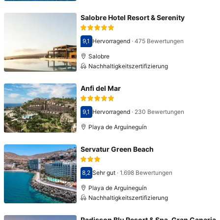
Salobre Hotel Resort & Serenity
9,1
Hervorragend
·
475 Bewertungen
Bewertet mit 9,1
Salobre
Nachhaltigkeitszertifizierung
Anfi del Mar
9,1
Hervorragend
·
230 Bewertungen
Bewertet mit 9,1
Playa de Arguineguín
Servatur Green Beach
8,2
Sehr gut
·
1.698 Bewertungen
Bewertet mit 8,2
Playa de Arguineguín
Nachhaltigkeitszertifizierung
Radisson Blu Resort & Spa, Gran Canaria